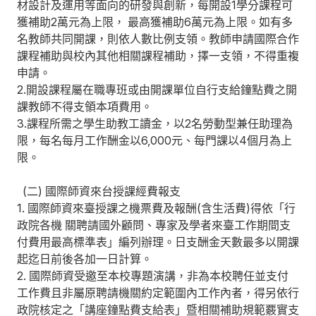
材設計及運用等面向的研發與創新，每開設1學分課程可
獲補助2萬元為上限， 最高獲補助6萬元為上限。如有多
名教師共同開課，則依人數比例支領。教師申請國際合作
課程補助與校內其他相關課程補助，擇一支領，不得重複
申請。
2.開設課程屬在職專班或由開課單位自行支給鐘點費之開
課教師不得支領本項費用。
3.課程所需之學生助教工讀金，以2名勞動型兼任助理為
限，每名每月工作酬金以6,000元、每門課以4個月為上
限。
(二) 國際師資來台授課經費報支
1. 國際師資來臺授課之機票費及報酬(含生活費)得依「行
政院各機 關聘請國外顧問、專家及學者來臺工作期間支
付費用最高標準表」編列辦理。日支酬金天數最多以開課
起迄日前後各加一日計算。
2. 國際師資受邀至本校專題演講，非為本校聘任並支付
工作費且非屬原聘請機關約定範圍內工作內者，得另依行
政院核定之「講座鐘點費支給表」暨相關補助規範覈實支