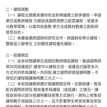
二、課程規劃
（一）課程主題應具備特色及新興議題之競爭優勢，申請
單位或教師應致 力開發具國際視野之創意課程、發展多
元教學策略，以達到改進教 學方法或教材教案之創新研
發等目的。
（二）具備後續跨國跨校研究合作、跨國跨校學分課程、
雙聯或三聯學位 之前瞻性課程優先補助。
三、授課規定
（一）由本校開課單位或個別教師開設課程，邀請國際師
資共同授課或於 課堂中以課程交流、演講及討論等多元
方式共同參與課程。共同授 課之國際師資授課時數，不
得低於課程開課總時數三分之一。
（二）本校授課教師應於開課期間定時、定期排課，惟為
配合國際師資短 期來臺參與課程（或授課）之情況，課
程安排得以部分授課時數採密集方式進行，原則上密集授
課時數不得超過三分之一，且不影響學生修習效果及修習
其他課程。若課程需密集授課或密集授課時數逾三分之