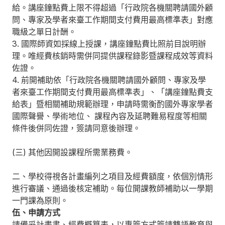
給。講座鐘點費上限不得超過「行政院各機關聘請國外顧
問、專家及學者來臺工作期間支付費用最高標準表」對應
職級之單日計酬。
3. 國際師資如採線上授課，講座鐘點費比照前目說明辦
理。唯經費核銷時需併同提供課程錄影暨課程成效等資料
佐證。
4. 前開補助依「行政院各機關聘請國外顧問、專家及學
者來臺工作期間支付費用最高標準表」、「講座鐘點費支
給表」暨相關補助規範辦理，申請時需衡酌國外專家學者
國際聲譽、學術地位、 課程內容及延聘難易程度等相關
條件後併同佐證，簽請同意後辦理。
(三) 其他因開設課程所需業務費。
二、學校得視各計畫編列之項目及經費額度，依個別情形
進行審議、通過後核定補助。每位開課教師補助以一學期
一門課為原則。
伍、申請方式
請備妥計畫書、經費概算表，以專簽方式簽請雙語教育與